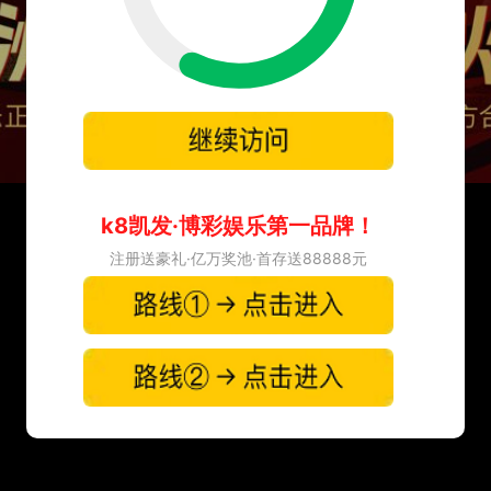
k8凯发·博彩娱乐第一品牌！
注册送豪礼·亿万奖池·首存送88888元